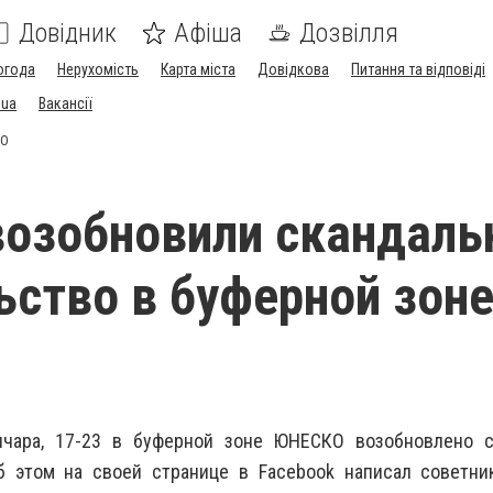
Довідник
Афіша
Дозвілля
огода
Нерухомість
Карта міста
Довідкова
Питання та відповіді
.ua
Вакансії
КО
возобновили скандаль
ьство в буферной зон
нчара, 17-23 в буферной зоне ЮНЕСКО возобновлено с
б этом на своей странице в Facebook написал советни