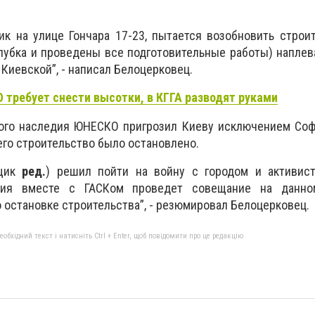
к на улице Гончара 17-23, пытается возобновить строи
лубка и проведены все подготовительные работы) напле
Киевской”, - написал Белоцерковец.
требует снести высотки, в КГГА разводят руками
ого наследия ЮНЕСКО пригрозил Киеву исключением Соф
его строительство было остановлено.
йщик
ред.
) решил пойти на войну с городом и активист
ация вместе с ГАСКом проведет совещание на данно
 остановке строительства”, - резюмировал Белоцерковец.
бхідний текст і натисніть Ctrl + Enter, щоб повідомити про це редакцію