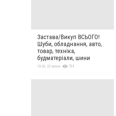
Застава/Викуп ВСЬОГО!
Шуби, обладнання, авто,
товар, техніка,
будматеріали, шини
764
18:00, 20 липня