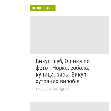
ОГОЛОШЕННЯ
Викуп шуб, Оцінка по
фото | Норка, соболь,
куница, рись. Викуп
хутряних виробів
44
18:00, 20 липня