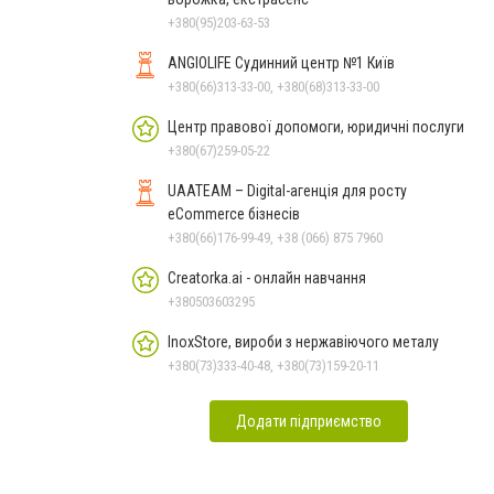
+380(95)203-63-53
ANGIOLIFE Судинний центр №1 Київ
+380(66)313-33-00, +380(68)313-33-00
Центр правової допомоги, юридичні послуги
+380(67)259-05-22
UAATEAM – Digital-агенція для росту
eCommerce бізнесів
+380(66)176-99-49, +38 (066) 875 7960
Creatorka.ai - онлайн навчання
+380503603295
InoxStore, вироби з нержавіючого металу
+380(73)333-40-48, +380(73)159-20-11
Додати підприємство