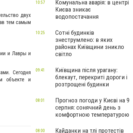
Комунальна аварія: в центрі
10:57
Києва зникає
тельство двух
водопостачання
вав тем самым
Сотні будинків
10:25
знеструмлено: в яких
районах Київщини зникло
ии и Лавры и
світло
Київщина після урагану:
09:41
ами. Сегодня
блекаут, перекриті дороги і
м объекте и
розтрощені будинки
Прогноз погоди у Києві на 9
08:01
серпня: сонячний день з
комфортною температурою
Кайданки на тлі протестів
08:00