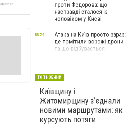
 оцінити
проти Федорова: що
насправді сталося із
чоловіком у Києві
Атака на Київ просто зараз:
00:24
де помітили ворожі дрони
та що відбувається
ТОП НОВИНИ
Київщину і
Житомирщину з’єднали
новими маршрутами: як
курсують потяги