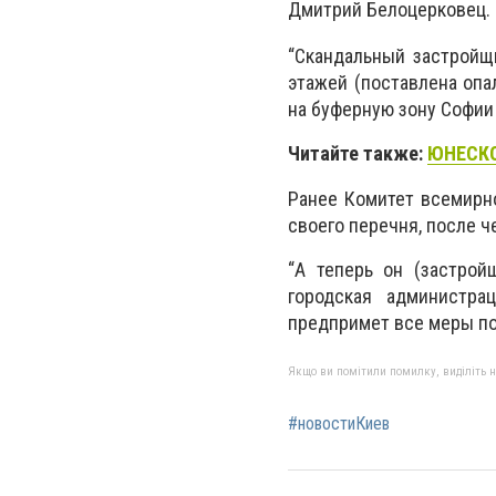
Дмитрий Белоцерковец.
“Скандальный застройщи
этажей (поставлена опа
на буферную зону Софии 
Читайте также:
ЮНЕСКО 
Ранее Комитет всемирн
своего перечня, после ч
“А теперь он (застро
городская администр
предпримет все меры по
Якщо ви помітили помилку, виділіть нео
#новостиКиев