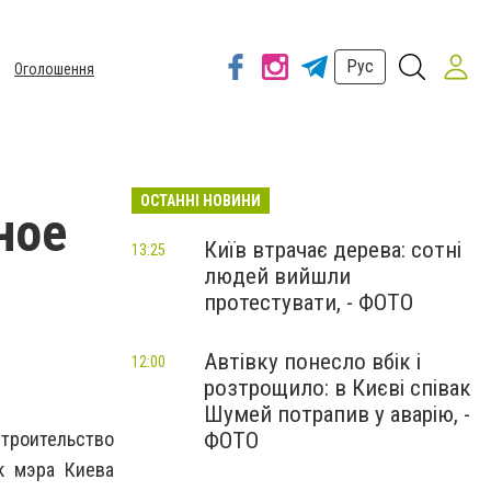
Рус
Оголошення
ОСТАННІ НОВИНИ
ное
Київ втрачає дерева: сотні
13:25
людей вийшли
е
протестувати, - ФОТО
Автівку понесло вбік і
12:00
розтрощило: в Києві співак
Шумей потрапив у аварію, -
троительство
ФОТО
к мэра Киева