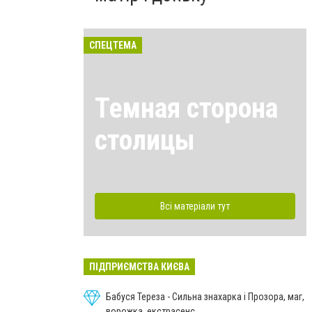
СПЕЦТЕМА
Темная сторона
столицы
Всі матеріали тут
ПІДПРИЄМСТВА КИЄВА
Бабуся Тереза - Сильна знахарка і Прозора, маг,
ворожка, екстрасенс