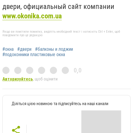
двери, официальный сайт компании
www.okonika.com.ua
Якщо ви помітили помилку, виділіть необхідний текст і натисніть Ctrl + Enter, щоб
повідомити про це редакцію
#окна
#двери
#балконы и лоджии
#подоконники пластиковые окна
0,0
Авторизуйтесь
, щоб оцінити
Діліться цією новиною та підписуйтесь на наші канали