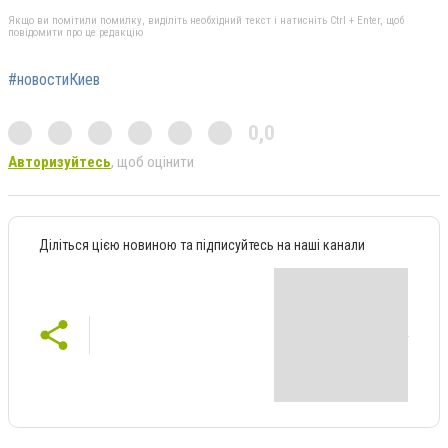
Якщо ви помітили помилку, виділіть необхідний текст і натисніть Ctrl + Enter, щоб
повідомити про це редакцію
#новостиКиев
0,0
Авторизуйтесь
, щоб оцінити
Діліться цією новиною та підписуйтесь на наші канали