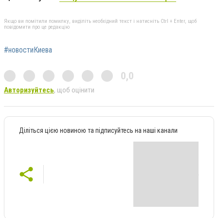
Якщо ви помітили помилку, виділіть необхідний текст і натисніть Ctrl + Enter, щоб
повідомити про це редакцію
#новостиКиева
0,0
Авторизуйтесь
, щоб оцінити
Діліться цією новиною та підписуйтесь на наші канали