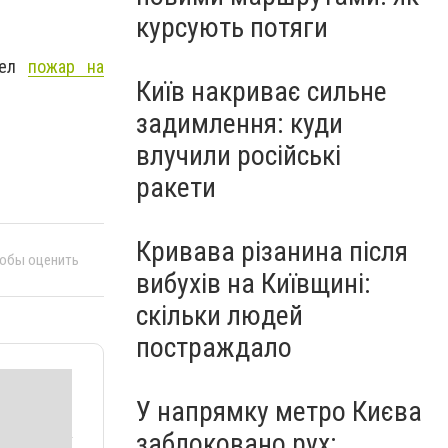
курсують потяги
шел
пожар на
Київ накриває сильне
задимлення: куди
влучили російські
ракети
Кривава різанина після
тобы оценить
вибухів на Київщині:
скільки людей
постраждало
У напрямку метро Києва
заблоковано рух: