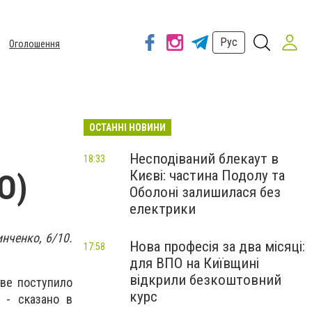
Рус
Оголошення
ОСТАННІ НОВИНИ
Несподіваний блекаут в
18:33
Києві: частина Подолу та
О)
Оболоні залишилася без
електрики
нченко, 6/10.
Нова професія за два місяці:
17:58
для ВПО на Київщині
відкрили безкоштовний
еве поступило
курс
 - сказано в