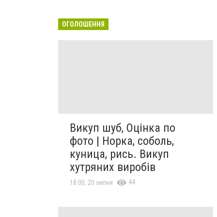
ОГОЛОШЕННЯ
Викуп шуб, Оцінка по
фото | Норка, соболь,
куница, рись. Викуп
хутряних виробів
44
18:00, 20 липня