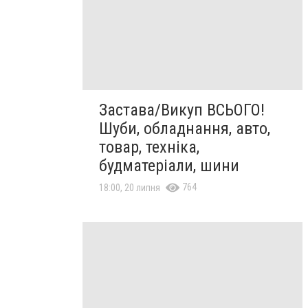
Застава/Викуп ВСЬОГО!
Шуби, обладнання, авто,
товар, техніка,
будматеріали, шини
764
18:00, 20 липня