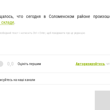
бщалось, что сегодня в Соломенском районе произо
 складе
.
бхідний текст і натисніть Ctrl + Enter, щоб повідомити про це редакцію
0,0
Оцініть першим
Авторизируйтесь
, ч
исуйтесь на наші канали