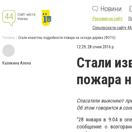
Новини
Реклама на сайті
П
Спецпроєкти сайту 44
Головна
Стали известны подробности пожара на складе дерева (ФОТО)
12:29, 28 січня 2016 р.
Стали из
Калякина Алена
пожара н
Спасатели выясняют при
Об этом говорится в соо
“28 января в 9:04 в о
сообщение о возгорани