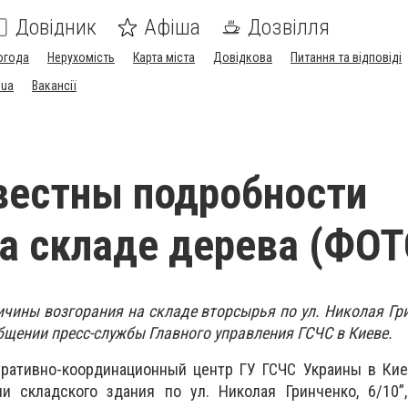
Довідник
Афіша
Дозвілля
огода
Нерухомість
Карта міста
Довідкова
Питання та відповіді
.ua
Вакансії
вестны подробности
а складе дерева (ФОТ
чины возгорания на складе вторсырья по ул. Николая Гри
бщении пресс-службы Главного управления ГСЧС в Киеве.
перативно-координационный центр ГУ ГСЧС Украины в Ки
и складского здания по ул. Николая Гринченко, 6/10”,