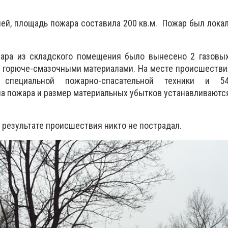
ей, площадь пожара составила 200 кв.м. Пожар был локал
ара из складского помещения было вынесено 2 газовых
с горюче-смазочными материалами. На месте происшестви
специальной пожарно-спасательной техники и 54
а пожара и размер материальных убытков устанавливаются
 результате происшествия никто не пострадал.