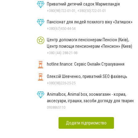
Приватний дитячий садок Мармеландія
+380(98)722-01-01, +380(50)722-01-01
Пансіонат для людей похилого віку «Затишок»
+380(67)450-44-54
Центр допомоги пенсіонерам Пенсіон (Київ),
Центр помощи пенсионерам «Пенсион» (Киев)
+380 (44) 288-21-98
hotline.finance: Сервіс Онлайн Страхування
Олексій Шевченко, приватний SEO фахівець
+380(98)226-25-25
Animalbox, Animal box, зоомагазин - корма,
аксесуари, іграшки, засоби догляду для тварин
0938865110
Додати підприємство