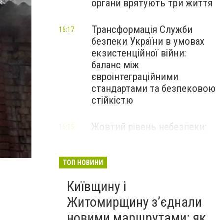
органи врятують три життя
Трансформація Служби
16:17
безпеки України в умовах
екзистенційної війни:
баланс між
євроінтеграційними
стандартами та безпековою
стійкістю
Жовтий рівень небезпеки:
16:15
мешканців Києва та області
Стали известны подробности пожара на складе де
попередили про негоду
ТОП НОВИНИ
Київщину і
Житомирщину з’єднали
новими маршрутами: як