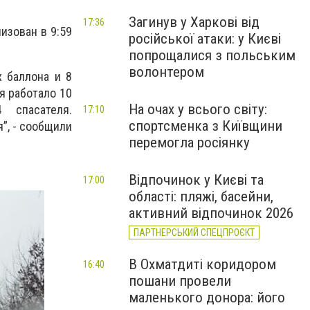
Загинув у Харкові від
17:36
изован в 9:59
російської атаки: у Києві
попрощалися з польським
волонтером
 баллона и 8
я работало 10
На очах у всього світу:
 спасателя.
17:10
спортсменка з Київщини
”, - сообщили
перемогла росіянку
Відпочинок у Києві та
17:00
області: пляжі, басейни,
активний відпочинок 2026
ПАРТНЕРСЬКИЙ СПЕЦПРОЄКТ
В Охматдиті коридором
16:40
пошани провели
маленького донора: його