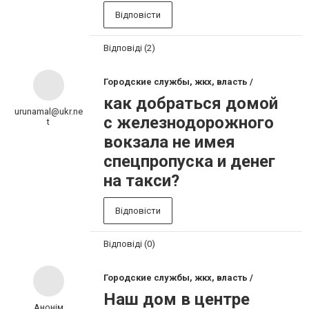
Відповісти
Відповіді (2)
Городские службы, жкх, власть /
как добраться домой
urunamal@ukr.ne
с железнодорожного
t
вокзала не имея
спецпропуска и денег
на такси?
Відповісти
Відповіді (0)
Городские службы, жкх, власть /
Наш дом в центре
Анонім