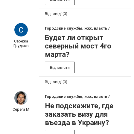
Відповіді (0)
Городские службы, жкх, власть /
Будет ли открыт
Сережа
северный мост 4го
Грудков
марта?
Відповісти
Відповіді (0)
Городские службы, жкх, власть /
Не подскажите, где
Серёга М
заказать визу для
въезда в Украину?