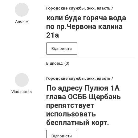
Городские службы, жкх, власть /
коли буде горяча вода
Анонім
по пр.Червона калина
21а
Відповісти
Відповіді (0)
Городские службы, жкх, власть /
По адресу Пулюя 1А
Vladzubets
глава ОСББ Щербань
препятствует
использовать
бесплатный корт.
Відповісти