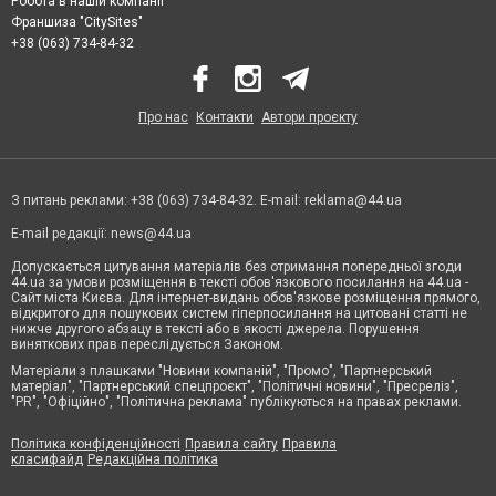
Робота в нашій компанії
Франшиза "CitySites"
+38 (063) 734-84-32
Про нас
Контакти
Автори проєкту
З питань реклами: +38 (063) 734-84-32. E-mail:
reklama@44.ua
E-mail редакції:
news@44.ua
Допускається цитування матеріалів без отримання попередньої згоди
44.ua за умови розміщення в тексті обов'язкового посилання на 44.ua -
Сайт міста Києва. Для інтернет-видань обов'язкове розміщення прямого,
відкритого для пошукових систем гіперпосилання на цитовані статті не
нижче другого абзацу в тексті або в якості джерела. Порушення
виняткових прав переслідується Законом.
Матеріали з плашками "Новини компаній", "Промо", "Партнерський
матеріал", "Партнерський спецпроєкт", "Політичні новини", "Пресреліз",
"PR", "Офіційно", "Політична реклама" публікуються на правах реклами.
Політика конфіденційності
Правила сайту
Правила
класифайд
Редакційна політика