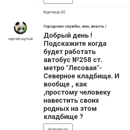
Відповіді (0)
Городские службы, жкх, власть /
Добрый день !
сергей шутый
Подскажите когда
будет работать
автобус №258 ст.
метро "Лесовая"-
Северное кладбище. И
вообще , как
,простому человеку
навестить своих
родных на этом
кладбище ?
Відповісти