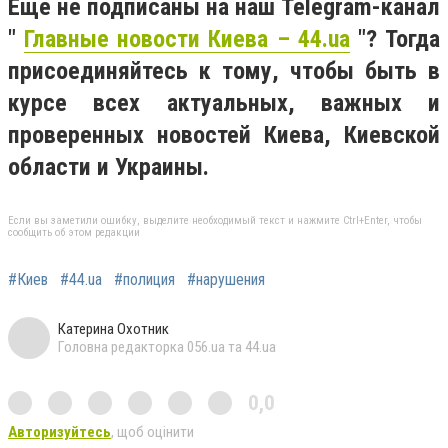
Еще не подписаны на наш Telegram-канал
"
Главные новости Киева – 44.ua
"? Тогда
присоединяйтесь к тому, чтобы быть в
курсе всех актуальных, важных и
проверенных новостей Киева, Киевской
области и Украины.
Если вы заметили ошибку, выделите необходимый текст и нажмите Ctrl+Enter, чтобы
сообщить об этом редакции
#Киев
#44.ua
#полиция
#нарушения
Катерина Охотник
Головна редакторка 056.ua та 44.ua
0,0
Авторизуйтесь
, щоб оцінити