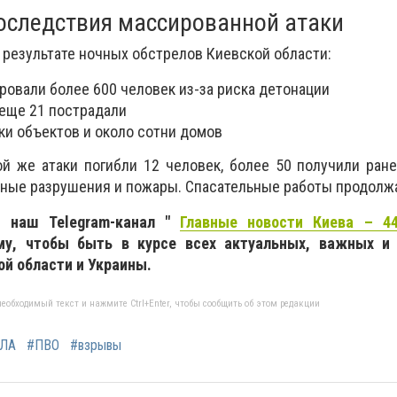
оследствия массированной атаки
 результате ночных обстрелов Киевской области:
ровали более 600 человек из-за риска детонации
 еще 21 пострадали
и объектов и около сотни домов
ой же атаки погибли 12 человек, более 50 получили ране
ные разрушения и пожары. Спасательные работы продолж
 наш Telegram-канал "
Главные новости Киева – 44
му, чтобы быть в курсе всех актуальных, важных и
ой области и Украины.
еобходимый текст и нажмите Ctrl+Enter, чтобы сообщить об этом редакции
пЛА
#ПВО
#взрывы