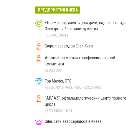
ПРЕДПРИЯТИЯ КИЕВА
Efco — инструменты для дачи, сада и огорода.
Электро- и бензоинструменты
+380993500513
Бюро переводов Ellen Киев
Amoreshop магазин профессиональной
косметики
0800210064
Top Master, СТО
+380(67)310-79-83, +380(75)320-89-85
"АЙЛАЗ", офтальмологический центр полного
цикла
+380(44)364-10-01
Oiler, сеть автосервисов в Киеве