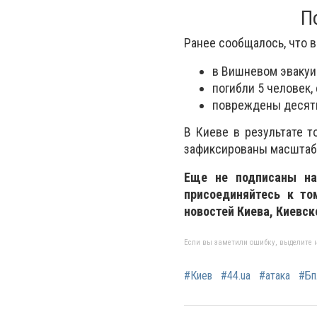
П
Ранее сообщалось, что в
в Вишневом эвакуи
погибли 5 человек,
повреждены десятк
В Киеве в результате т
зафиксированы масштаб
Еще не подписаны на
присоединяйтесь к то
новостей Киева, Киевск
Если вы заметили ошибку, выделите н
#Киев
#44.ua
#атака
#Б