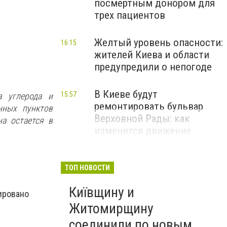
посмертным донором для
трех пациентов
Желтый уровень опасности:
16:15
жителей Киева и области
предупредили о непогоде
В Киеве будут
15:57
а углерода и
ремонтировать бульвар
нных пунктов
Верховной Рады: как
а остается в
изменится движение
транспорта
ТОП НОВОСТИ
Київщину и
ировано
Житомирщину
соединили по новым