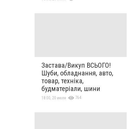
Застава/Викуп ВСЬОГО!
Шуби, обладнання, авто,
товар, техніка,
будматеріали, шини
764
18:00, 20 июля