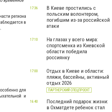
но временное
В Киеве простились с
17:36
польским волонтером,
части региона
погибшим из-за российской
наблюдается в
атаки
.
На глазах у всего мира:
17:10
спортсменка из Киевской
области победила
россиянку
Отдых в Киеве и области:
17:00
пляжи, бассейны, активный
отдых 2026
 особенно для
ПАРТНЕРСКИЙ СПЕЦПРОЕКТ
ыхательной и
Последний подарок жизни:
16:40
в Охматдете ребенок стал