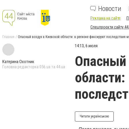
Новости
Реклама на сайте
П
Спецпроєкти сайту 44
Главная
Опасный воздух в Киевской области: в регионе фиксируют последствия 
14:13, 6 июля
Опасный 
Катерина Охотник
Головна редакторка 056.ua та 44.ua
области:
последс
Читати українською