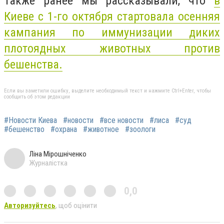
Также ранее мы рассказывали, что
в
Киеве с 1-го октября стартовала осенняя
кампания по иммунизации диких
плотоядных животных против
бешенства.
Если вы заметили ошибку, выделите необходимый текст и нажмите Ctrl+Enter, чтобы
сообщить об этом редакции
#Новости Киева
#новости
#все новости
#лиса
#суд
#бешенство
#охрана
#животное
#зоологи
Ліна Мірошніченко
Журналістка
0,0
Авторизуйтесь
, щоб оцінити